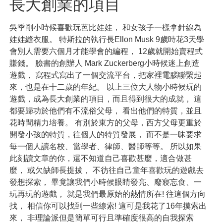
長大創業的項目
吳季剛小時候喜歡玩芭比娃娃， 和女孩子一樣拿針線為
娃娃縫衣服。 特斯拉的執行長Ellon Musk 9歲時花3天學
會別人需要六個月才能學會的編程， 12歲就開始賣程式
賺錢。 臉書的創辦人 Mark Zuckerberg小時候迷上創造
遊戲， 寫程式寫出了一個交流平台，把家裡電腦聯繫起
來，也是在十二歲的年紀。 以上三位大人物小時候玩的
遊戲，成為長大創業的項目，而且得到很大的成就， 這
都要歸功於他們有不流俗父母， 看出他們的特質，並且
花時間精力培養。 有別於東方的父母，西方父母更重於
開發小孩的特質，往個人的特質發展， 而不是一昧要求
每一個人讀名校、當學者、律師、醫師等等。 所以如果
此刻讀文章的你，還不知道自己喜歡甚麼，適合做甚
麼， 或欠缺師長提拔， 不彷往自己童年喜歡玩的遊戲去
發想探索， 畢竟讓我們小時候眼睛發亮、廢寢忘食、一
玩再玩的遊戲， 就是我們最原始的熱情所在! 往這個方向
找， 相信你可以找到一些線索! 這可是我花了16年摸索出
來， 非理論派但是簡單可行且準確度很高的自我探索