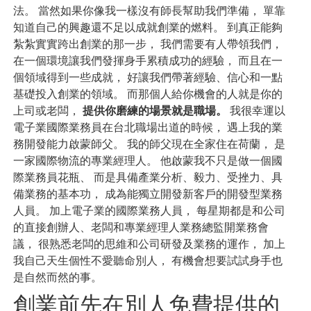
法。 當然如果你像我一樣沒有師長幫助我們準備， 單靠
知道自己的興趣還不足以成就創業的燃料。 到真正能夠
紮紮實實跨出創業的那一步， 我們需要有人帶領我們，
在一個環境讓我們發揮身手累積成功的經驗， 而且在一
個領域得到一些成就， 好讓我們帶著經驗、信心和一點
基礎投入創業的領域。 而那個人給你機會的人就是你的
上司或老闆，
提供你磨練的場景就是職場。
我很幸運以
電子業國際業務員在台北職場出道的時候， 遇上我的業
務開發能力啟蒙師父。 我的師父現在全家住在荷蘭， 是
一家國際物流的專業經理人。 他啟蒙我不只是做一個國
際業務員花瓶、 而是具備產業分析、毅力、受挫力、具
備業務的基本功， 成為能獨立開發新客戶的開發型業務
人員。 加上電子業的國際業務人員， 每星期都是和公司
的直接創辦人、老闆和專業經理人業務總監開業務會
議， 很熟悉老闆的思維和公司研發及業務的運作， 加上
我自己天生個性不愛聽命別人， 有機會想要試試身手也
是自然而然的事。
創業前先在別人免費提供的