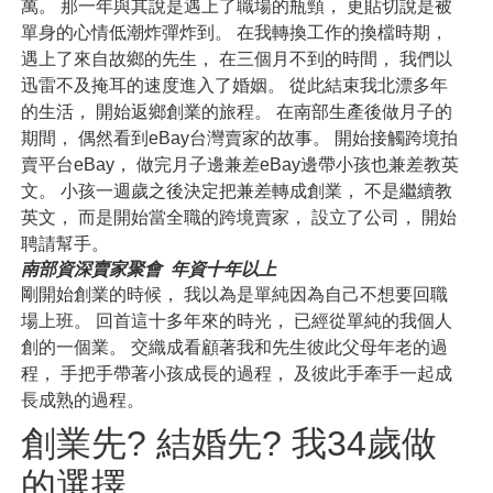
萬。 那一年與其說是遇上了職場的瓶頸， 更貼切說是被
單身的心情低潮炸彈炸到。 在我轉換工作的換檔時期，
遇上了來自故鄉的先生， 在三個月不到的時間， 我們以
迅雷不及掩耳的速度進入了婚姻。 從此結束我北漂多年
的生活， 開始返鄉創業的旅程。 在南部生產後做月子的
期間， 偶然看到eBay台灣賣家的故事。 開始接觸跨境拍
賣平台eBay， 做完月子邊兼差eBay邊帶小孩也兼差教英
文。 小孩一週歲之後決定把兼差轉成創業， 不是繼續教
英文， 而是開始當全職的跨境賣家， 設立了公司， 開始
聘請幫手。
南部資深賣家聚會 年資十年以上
剛開始創業的時候， 我以為是單純因為自己不想要回職
場上班。 回首這十多年來的時光， 已經從單純的我個人
創的一個業。 交織成看顧著我和先生彼此父母年老的過
程， 手把手帶著小孩成長的過程， 及彼此手牽手一起成
長成熟的過程。
創業先? 結婚先? 我34歲做
的選擇。