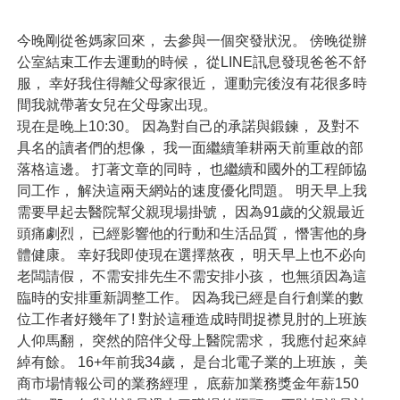
今晚剛從爸媽家回來， 去參與一個突發狀況。 傍晚從辦
公室結束工作去運動的時候， 從LINE訊息發現爸爸不舒
服， 幸好我住得離父母家很近， 運動完後沒有花很多時
間我就帶著女兒在父母家出現。
現在是晚上10:30。 因為對自己的承諾與鍛鍊， 及對不
具名的讀者們的想像， 我一面繼續筆耕兩天前重啟的部
落格這邊。 打著文章的同時， 也繼續和國外的工程師協
同工作， 解決這兩天網站的速度優化問題。 明天早上我
需要早起去醫院幫父親現場掛號， 因為91歲的父親最近
頭痛劇烈， 已經影響他的行動和生活品質， 憯害他的身
體健康。 幸好我即使現在選擇熬夜， 明天早上也不必向
老闆請假， 不需安排先生不需安排小孩， 也無須因為這
臨時的安排重新調整工作。 因為我已經是自行創業的數
位工作者好幾年了! 對於這種造成時間捉襟見肘的上班族
人仰馬翻， 突然的陪伴父母上醫院需求， 我應付起來綽
綽有餘。 16+年前我34歲， 是台北電子業的上班族， 美
商市場情報公司的業務經理， 底薪加業務獎金年薪150