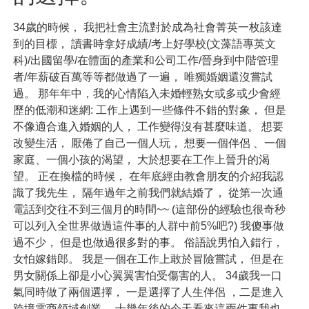
34歲的時候， 我把社會主流對於成為社會菁英一枚該達
到的目標， 讀書時拿好成績/考上好學校(文藻語專英文
科)/出國留學/在體面的產業和公司工作/晉身到中階管理
者/年薪破百萬等等都做過了一遍， 唯獨婚姻還沒嘗試
過。 那年年中，我的心情陷入未婚輕熟女或多或少會經
歷的低潮和迷網: 工作上遇到一些條件不錯的對象， 但是
不像適合進入婚姻的人， 工作變得沒有甚麼味道。 想要
改變生活， 厭倦了自己一個人玩， 想要一個伴侶 、一個
家庭、一個小孩的渴望， 大於想要在工作上晉升的渴
望。 正在換檔的時候， 在年底經由教會朋友的介紹我認
識了我先生， 隔年過年之前我們就結婚了， 從第一次通
電話到交往不到三個月的時間~~ (這部份的經驗也很奇秒
可以列入全世界做過這件事的人群中前5%吧?) 我傻事做
過不少， 但是也做過很多對的事。 俗語說男怕入錯行，
女怕嫁錯郎。 我是一個在工作上敢於冒險嘗試， 但是在
男女關係上卻是小心翼翼害怕受傷害的人。 34歲我一口
氣同時做了兩個選擇， 一是選擇了人生伴侶 ，二是進入
跨境電商領域創業。 十幾年後的今天看來這兩件事我也