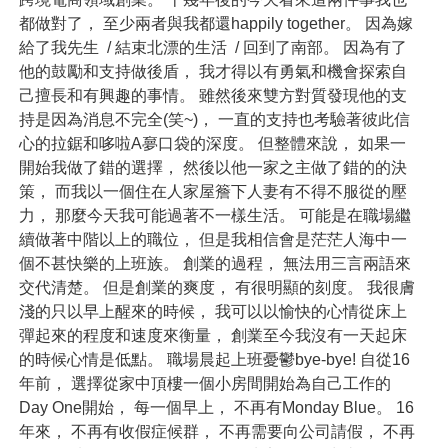
都做對了， 至少兩者與我都還happily together。 因為嫁
給了我先生 / 結束北漂的生活 / 回到了南部。 因為有了
他的鼓勵和支持做後盾， 我才得以有勇氣和機會探索自
己擅長和有興趣的事情。 雖然後來雙方對質發現他的支
持是因為消息不完全(笑~)， 一直的支持也考驗著彼此信
心的拉鋸和哆啦A夣口袋的深度。 但整體來說， 如果一
開始我做了錯的選擇， 然後以他一家之主做了錯的的決
策， 而我以一個住在人家屋簷下人妻有不得不服從的壓
力， 那麼今天我可能過著不一樣生活。 可能是在職場繼
續做著中階以上的職位， 但是我相信會是茫茫人海中一
個不甚快樂的上班族。 創業的過程， 無法用三言兩語來
交代清楚。 但是創業的爽度， 有很明顯的刻度。 我很膚
淺的只以早上醒來的時候， 我可以以愉快的心情從床上
彈起來的程度和速度來衡量， 創業至今我沒有一天起床
的時候心情是低點。 職場晨起上班憂鬱bye-bye! 自從16
年前， 選擇從家中頂樓一個小房間開始為自己工作的
Day One開始， 每一個早上， 不再有Monday Blue。 16
年來， 不再有收假症候群， 不再需要向公司請假， 不再