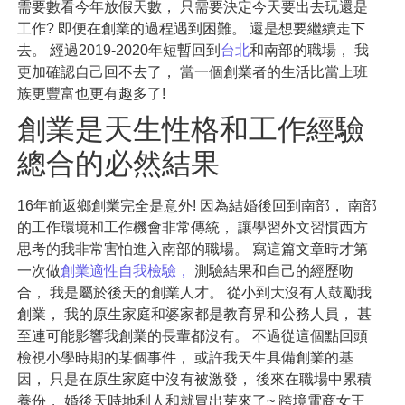
需要數看今年放假天數， 只需要決定今天要出去玩還是
工作? 即便在創業的過程遇到困難。 還是想要繼續走下
去。 經過2019-2020年短暫回到
台北
和南部的職場， 我
更加確認自己回不去了， 當一個創業者的生活比當上班
族更豐富也更有趣多了!
創業是天生性格和工作經驗
總合的必然結果
16年前返鄉創業完全是意外! 因為結婚後回到南部， 南部
的工作環境和工作機會非常傳統， 讓學習外文習慣西方
思考的我非常害怕進入南部的職場。 寫這篇文章時才第
一次做
創業適性自我檢驗，
測驗結果和自己的經歷吻
合， 我是屬於後天的創業人才。 從小到大沒有人鼓勵我
創業， 我的原生家庭和婆家都是教育界和公務人員， 甚
至連可能影響我創業的長輩都沒有。 不過從這個點回頭
檢視小學時期的某個事件， 或許我天生具備創業的基
因， 只是在原生家庭中沒有被激發， 後來在職場中累積
養份， 婚後天時地利人和就冒出芽來了~ 跨境電商女王