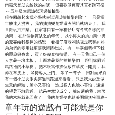
南霸天是朋友給我的封號， 但喜歡做買賣其實有跡可循
~~ 五年級生應該都玩過抽抽樂，
現在回想起來我小學就嘗試過以抽抽樂創業了， 只是當
年缺達人提拔， 我的抽抽樂創業還沒開始就結束了。 我
喜歡玩抽抽樂。 住家巷口有一家柑仔店有各式各樣的抽
抽樂， 在那個物質缺乏的年代， 以小搏大的抽抽樂中獎
的驚喜給我很棒的感覺， 看柑仔店老闆娘賺走我和姊姊
弟弟們的零用錢更讓我躍躍欲試。 有一年寒假我押下我
的壓歲錢身家， 買了好幾盒抽抽樂。 有一天我自己一個
人拿著一塊木板， 上面放著我的抽抽樂們， 跑到家附近
馬路邊的小草皮， 把木板當作攤位放在草皮上開賣， 我
蹲在草皮上， 等待客人上門。 等了一陣子， 街對面果真
有一個小朋友眼尖穿過馬路過來看看， 只是我太缺乏做
生意的經驗，膽小又害怕， 造成客人也膽小害怕，遠遠
的望著不敢靠近。 結果生意沒成交， 臉皮薄的我，端著
我的木板就跑回家了， 我的創業夢也隨著開學無疾而終~
童年玩的遊戲有可能就是你