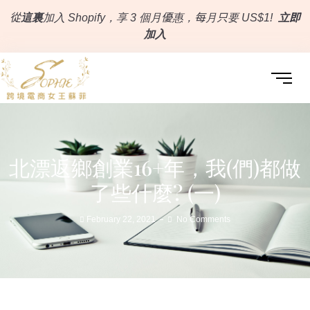
從
這裏
加入 Shopify，享 3 個月優惠，每月只要 US$1!
立即
加入
北漂返鄉創業16+年，我(們)都做
了些什麼? (一)
February 22, 2021
No Comments