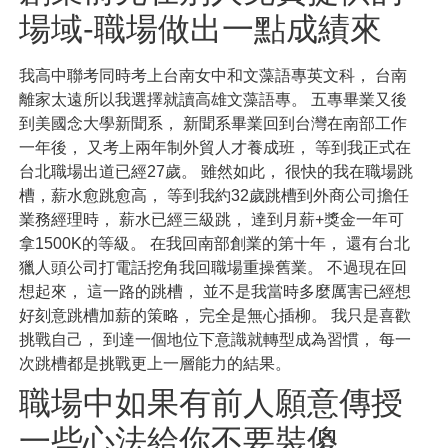
場域-職場做出一點成績來
我高中聯考同時考上台南女中和文藻語專英文科， 台南
離家太遠所以我選擇就讀高雄文藻語專。 五專畢業又後
到美國念大學新聞系， 新聞系畢業回到台灣在南部工作
一年後， 又考上兩年制外貿人才養成班， 等到我正式在
台北職場出道已經27歲。 雖然如此， 很快的我在職場跳
槽，薪水愈跳愈高， 等到我約32歲跳槽到外商公司擔任
業務經理時， 薪水已經三級跳， 達到月薪+獎金一年可
拿1500K的等級。 在我回南部創業的第十年， 還有台北
獵人頭公司打電話挖角我回職場重操舊業。 不過現在回
想起來， 這一路的跳槽， 並不是我當時多麼厲害已經想
好刻意跳槽加薪的策略， 完全是無心插柳。 我只是喜歡
挑戰自己， 到達一個地位下意識就轉型成為習慣， 每一
次跳槽都是挑戰更上一層能力的結果。
職場中如果有前人願意傳授
一些心法給你不要裝傻