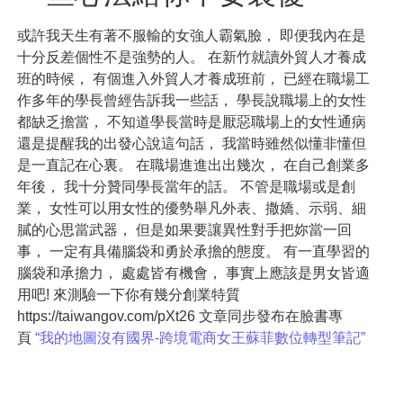
或許我天生有著不服輸的女強人霸氣臉， 即便我內在是
十分反差個性不是強勢的人。 在新竹就讀外貿人才養成
班的時候， 有個進入外貿人才養成班前， 已經在職場工
作多年的學長曾經告訴我一些話， 學長說職場上的女性
都缺乏擔當， 不知道學長當時是厭惡職場上的女性通病
還是提醒我的出發心說這句話， 我當時雖然似懂非懂但
是一直記在心裏。 在職場進進出出幾次， 在自己創業多
年後， 我十分贊同學長當年的話。 不管是職場或是創
業， 女性可以用女性的優勢舉凡外表、撒嬌、示弱、細
膩的心思當武器， 但是如果要讓異性對手把妳當一回
事， 一定有具備腦袋和勇於承擔的態度。 有一直學習的
腦袋和承擔力， 處處皆有機會， 事實上應該是男女皆適
用吧! 來測驗一下你有幾分創業特質
https://taiwangov.com/pXt26 文章同步發布在臉書專
頁
“我的地圖沒有國界-跨境電商女王蘇菲數位轉型筆記”