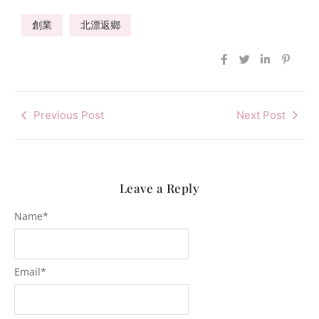
創業
北漂返鄉
Previous Post
Next Post
Leave a Reply
Name
*
Email
*