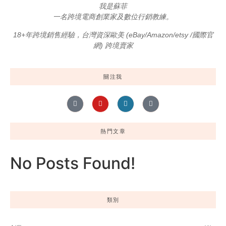
我是蘇菲
一名跨境電商創業家及數位行銷教練。
18+年跨境銷售經驗，台灣資深歐美 (eBay/Amazon/etsy /國際官
網) 跨境賣家
關注我
熱門文章
No Posts Found!
類別