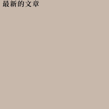
最新的文章
你的人生辛苦嗎-看過桐澤祥吾和欖蠵龜的一生，你
所有文章
#順境的時候要往上比才不至於自我感覺良好 #逆境的時候要往
下比才不至於跌到谷底 #人生總是不容易 我對木村拓哉演過的
日劇最有感覺的還是停留在”愛情白皮書”和”長假”， 這中
間他主演過多少日劇我都沒追， 直到最近看了他今年演出的日
劇”邁向未來的倒數10秒”。 這齣戲讓我印象深刻的是，木村
飾演一個在高中時期拿到4座拳擊冠軍， 達到人生最輝煌的時
期後就一路走下坡的衰尾道人， 來到劇中開場的40歲的人生，