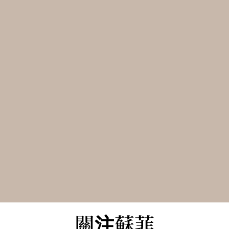
都說選擇比努力重要，為什麼我們還待在選擇的誤區?
創業
,
所有文章
,
設計生活與工作
,
讀書心得
隨意選擇的人生， 讓你虧待了自己。 每個人每天眼睛一睜
開，每做一個選擇，我們的人生就被重新排序，離目標更近一
步或退後一步。 我們選擇的食物和生活型態塑造了我們的身
材； 我們選擇時間的利用方式塑造了我們的腦袋；我們選擇進
行的活動影響我們的心情。 去年到今年，你選擇上甚麼課程、
去哪裡玩、買哪張股票，與誰為伍? 都影響著你今天快樂的程
度。
More
關注蘇菲