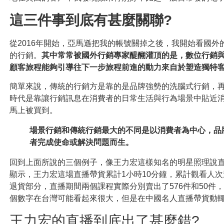
這三件事到底有甚麼關聯?
從2016年開始，亞馬遜把我的帳號關掉之後
，我開始看國外
的行銷。
其中常常被國外行銷專家醍醐灌頂的是，數位行銷
顧客旅程能夠引導往下一步旅程前進的動力來自於塑造獨特
簡單來說，傳統的行銷方是靠的是品牌強勢的洗腦式行銷，再
時代是靠讓行銷訊息在消費者的日常生活與行為場景中貼近
馬上被買到
。
場景行銷和傳統行銷最大的不同是以消費者為中心，品
者完成使命或解決問題而生。
回到上面所說的三個例子，像王力宏這樣知名的明星照理說
顯示，王力宏這場直播帶貨累計1小時10分鐘，累計觀看人次
退貨部分，直播期間兩個課程實際分別賣出了576件和50件，
個數字在台灣可能看起來很大，但是在中國名人直播帶貨動
王力宏的直播到底出了甚麼錯?