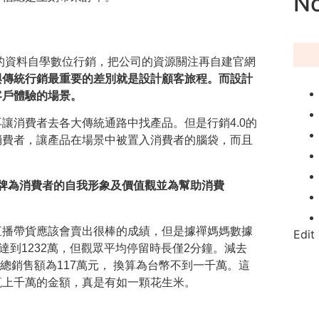
No
的資料自學數位行銷，把公司的資源關注再自建官網
與傳統行銷最重要的差別就是設計顧客旅程。而設計
客戶體驗的場景。
讓消費者去各大傳統通路中找產品。但是行銷4.0的
消費者，讓產品在場景中被置入消費者的腦袋，而且
牌為消費者的自我形象及價值觀並為幫助消費
直播帶貨應該會賣出很棒的成績，但是
據禪媽媽數據
Edit
達到1232萬，但觀眾平均停留時長僅2分鐘。減去
總銷售額為117萬元
，
換算為台幣不到一千萬。這
輒上千萬的金額
，真是有如一顆花生米。