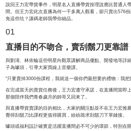
說回王力宏帶貨事件，明星名人直播帶貨按理說應比普通人
間。但王力宏此次直播為何一千多萬人觀看，卻只賣出576
免這些坑？讓碼老師我帶你細品。
01
直播目的不吻合，賣刮鬍刀更靠譜
與劉濤、林依輪這些明星向觀眾講解商品優點、開發地等詳
子為噱頭，引導大家買線上音樂課。
“只要賣掉3000份課程，我就送一個你們最想要的禮物：我把
在完成當天的賣貨任務後，王力宏遵守承諾，在直播間當即上
那個陪伴我們青春歲月的帥哥又回來了。
與直播帶貨賣課的目的相比，大家的關注點並不在王力宏推
覺得刮鬍刀比課程更值得購買，紛紛跪求刮鬍刀下單鏈接。
噱頭或福利設計確實是活躍直播間必不可少的環節，特別在開