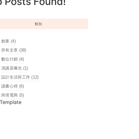
 Posts Found!
類別
創業
(4)
所有文章
(38)
數位行銷
(4)
演講及曝光
(1)
設計生活與工作
(12)
讀書心得
(6)
跨境電商
(5)
 Template