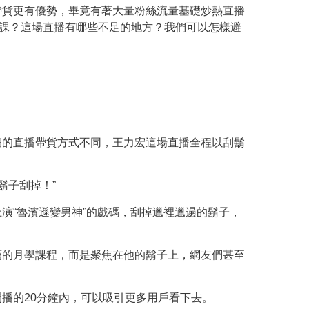
帶貨更有優勢，畢竟有著大量粉絲流量基礎炒熱直播
份課？這場直播有哪些不足的地方？我們可以怎樣避
細的直播帶貨方式不同，王力宏這場直播全程以刮鬍
鬍子刮掉！”
演“魯濱遜變男神”的戲碼，刮掉邋裡邋遢的鬍子，
薦的月學課程，而是聚焦在他的鬍子上，網友們甚至
播的20分鐘內，可以吸引更多用戶看下去。