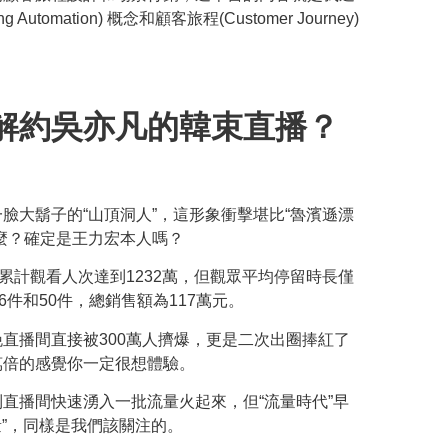
mation) 概念和顧客旅程(Customer Journey)
解約吳亦凡的韓束直播？
。
臉大鬍子的“山頂洞人”，這形象衝擊堪比“魯濱遜漂
麼？確定是王力宏本人嗎？
累計觀看人次達到1232萬，但觀眾平均停留時長僅
件和50件，總銷售額為117萬元。
直播間直接被300萬人擠爆，更是二次出圈捧紅了
萬倍的感覺你一定很想體驗。
直播間快速湧入一批流量火起來，但“流量時代”早
量”，同樣是我們該關注的。