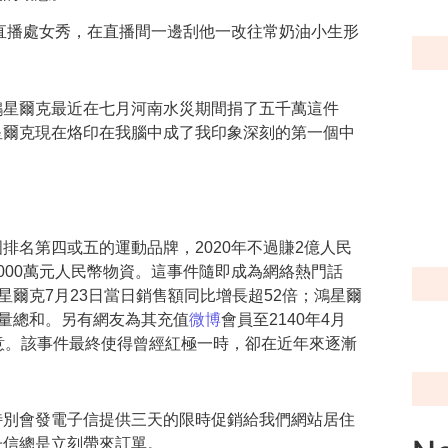
直播處女秀，在直播間一邊刮他一改往常奶油小生形
鴻星爾克最近在七月河南水災期間捐了五千萬這件
星爾克現在烙印在我腦中成
了我印象深刻的第一個中
名第四或五的運動品牌，2020年不過賺2億人民
00萬元人民幣物資。這
事件隨即成為網絡熱門話
星爾克7月23日當日銷售額同比增長超52倍；鴻星爾
銷量總和。另有網友為其充值
微博
會員至2140年4月
意。該事件最終使得曾經紅極一時，卻在近年來逐漸
特別會發電子信提供三天的限時促銷給我們網站居住
子信總是立刻帶來訂單
。