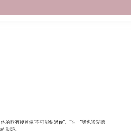
鴻星爾克的5000萬捐款，和我的
July 26, 2021
No Comments
他的歌有幾首像”
不可能錯過你”
、
“唯一”
我也蠻愛聽
他的動態。