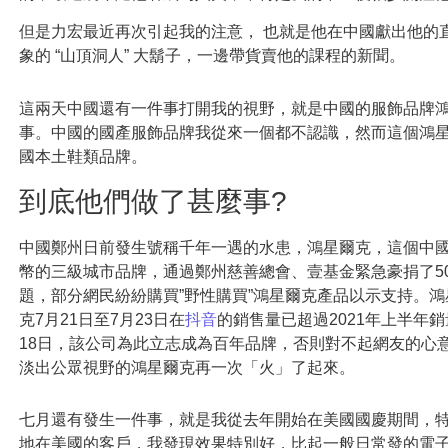
但是力宏最近再次引起我的注意，
也就是
他在中國獻出他的
象的 “山頂洞人”
大鬍子
，一邊帶貨賣他的課程的新聞
。
這兩天中國還有一件事打開我的視野，就是中國的服飾品牌
事。中國的國產服飾品牌我從來一個都不認識，然而這個鴻
國本土鞋類品牌。
到底他們做了甚麼事?
中國鄭州日前發生號稱千年一遇的水患，鴻星爾克，這個中國排
幣的三級城市品牌，通過鄭州慈善總會、壹基金緊急豪捐了50
題，部分網民紛紛購買”野性購買”鴻星爾克產品以示支持。鴻
克7月21日至7月23日在
抖音
的銷售量已超過2021年上半年
18日，該公司為此立志成為百年品牌，否則對不起網友的心
淡出公眾視野的鴻星爾克再一次「火」了起來。
七月還有發生一件事，就是我從去年開始在美國國慶期間，
地在美國的客戶，我發現效果特別好，比起一般日常發的電