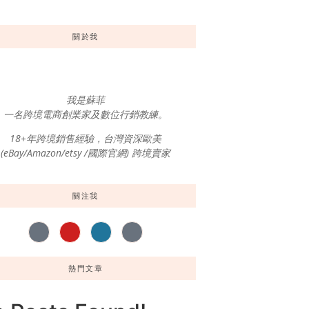
關於我
我是蘇菲
一名跨境電商創業家及數位行銷教練。
18+年跨境銷售經驗，台灣資深歐美
(eBay/Amazon/etsy /國際官網) 跨境賣家
關注我
熱門文章