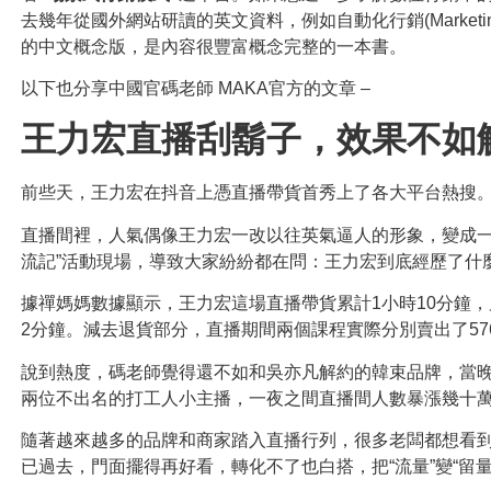
去幾年從國外網站研讀的英文資料，例如自動化行銷(Marketing Auto
的中文概念版，是內容很豐富概念完整的一本書。
以下也分享中國官碼老師 MAKA官方的文章 –
王力宏直播刮鬍子，效果不如
前些天，王力宏在抖音上憑直播帶貨首秀上了各大平台熱搜
直播間裡，人氣偶像王力宏一改以往英氣逼人的形象，變成一
流記”活動現場，導致大家紛紛都在問：王力宏到底經歷了什
據禪媽媽數據顯示，王力宏這場直播帶貨累計1小時10分鐘，
2分鐘。減去退貨部分，直播期間兩個課程實際分別賣出了576
說到熱度，碼老師覺得還不如和吳亦凡解約的韓束品牌，當晚
兩位不出名的打工人小主播，一夜之間直播間人數暴漲幾十
隨著越來越多的品牌和商家踏入直播行列，很多老闆都想看到
已過去，門面擺得再好看，轉化不了也白搭，把“流量”變“留