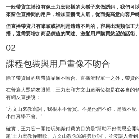
一般帶貨主播沒有像王力宏那樣的大鬍子來做誘餌，我們可以
來留住直播間的用戶，增加直播間人氣，從而提高意向客戶
但直播帶貨只有噱頭或福利是遠遠不夠的，容易出現類似王
播，還需要增加商品價值的闡述、激髮用戶購買慾望的話術
02
課程包裝與用戶畫像不吻合
除了帶貨目的與帶貨品類不吻合、直播流程單一之外，帶貨
在普遍大眾網友眼裡，王力宏和方文山這兩位都是在各自的領域
有網友直接說：
“方文山來教寫詞，我根本不會買。不是他們不好，是我不配
小白真學不會。”
確實，王力宏一開始玩知識付費的目的是“幫助不好意思公開
題“王力宏教你唱歌、方文山教你寫經典歌詞”，並沒讓人看