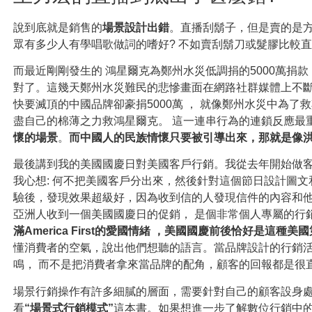
說到底就是銷售的
場景設計出錯
。直播刮鬍子，但是賣的是
眾有多少人有學唱歌做詞的嗜好? 不如賣刮鬍刀或髮膠比較
而最近剛剛發生的
鴻星爾克為
鄭州
水災低調捐
的5000萬捐款
對了
。這幾天鄭州水災難民的悲慘畫面在網路社群媒體上不
快要滅頂的中國品牌卻豪捐5000萬
，
就像鄭州水災中為了救
盡自己的棉薄之力救
鴻星爾克
。
這一連串行為的連鎖反應最
懷的場景
。
而中國人的民族情懷只要被引導出來，那就是像
最後講到我的美國國慶日對美國客戶行銷。我從去年開始做
我心想: 何不把美國客戶分出來，然後針對這個節日設計圖文
驗後，發現效果超級好，因為收到信的人發現信件的內容和
亞洲人收到一個美國國慶日的促銷
，
是個非常個人專屬的行
滿America First的愛國情緒 ，美國國慶前後恰好是這種
懂消費者的空氣，說出他們想聽的語言。當品牌設計的行銷
鳴，
而不是把消費者拿來當品牌的配角，顧客的回報都是很
場景行銷操作有許多細膩的層面，需要針對自己的顧客設身
看
“場景式行銷模式”
這本書。如果想進一步了解數位行銷中