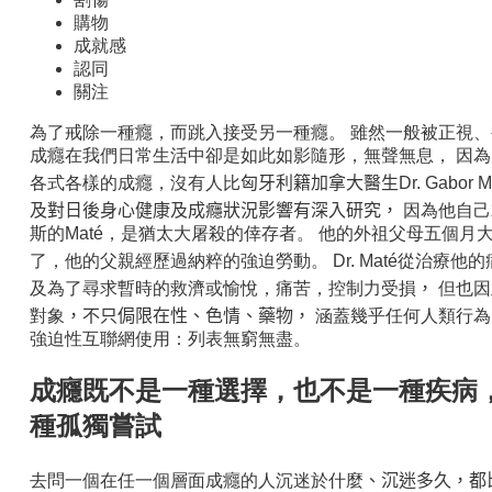
購物
成就感
認同
關注
為了戒除一種癮，而跳入接受另一種癮。 雖然一般被正視、
成癮在我們日常生活中卻是如此如影隨形，無聲無息， 因為
各式各樣的成癮，沒有人比
匈牙利籍加拿大醫生Dr. Gabor 
及對日後身心健康及成癮狀況影響有深入研究
，
因為他自己
斯的Maté，是猶太大屠殺的倖存者。 他的外祖父母五個
了，他的父親經歷過納粹的強迫勞動。 Dr. Maté從治療他
及為了尋求暫時的救濟或愉悅，痛苦，控制力受損
，
但也因
對象
，不只侷限在性、色情、藥物，
涵蓋幾乎任何人類行為
強迫性互聯網使用：列表無窮無盡。
成癮既不是一種選擇，也不是一種疾病
種孤獨嘗試
去問一個在任一個層面成癮的人沉迷於什麼
、沉迷多久，都