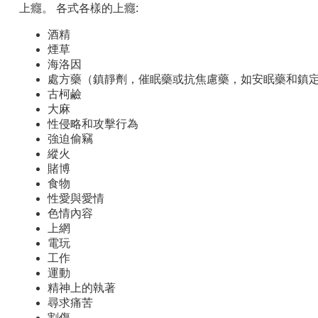
上癮。 各式各樣的上癮:
酒精
煙草
海洛因
處方藥（鎮靜劑，催眠藥或抗焦慮藥，如安眠藥和鎮
古柯鹼
大麻
性侵略和攻擊行為
強迫偷竊
縱火
賭博
食物
性愛與愛情
色情內容
上網
電玩
工作
運動
精神上的執著
尋求痛苦
割傷