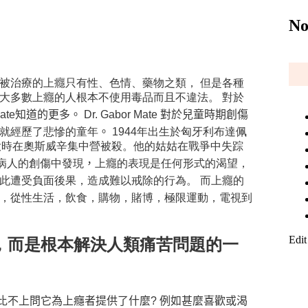
No
被治療的上癮只有性、色情、藥物之類， 但是各種
大多數上癮的人根本不使用毒品而且不違法。 對於
Mate知道的更多。
Dr. Gabor Mate 對於
兒童時期創傷
就經歷了悲慘的童年
。
1944年出生於匈牙利布達佩
月大時在奧斯威辛集中營被殺。他的姑姑在戰爭中失踪
的病人的創傷中發現
，
上癮的表現是任何形式的渴望，
此遭受負面後果，造成難以戒除的行為。 而上癮的
，從性生活，飲食，購物，賭博，極限運動，電視到
Edit
，而是根本解決人類痛苦問題的一
比不上問它為上癮者提供了什麼? 例如甚麼喜歡或渴