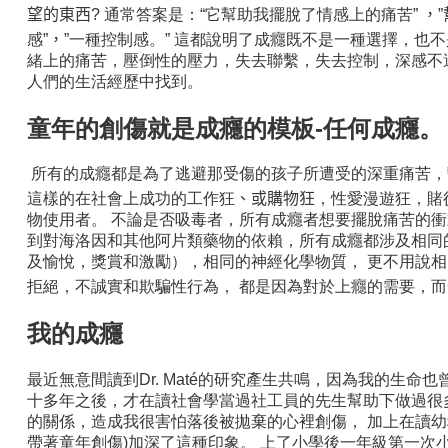
望的東西?
通常答案是：“它幫助我擺脫了情感上的痛苦”
，”
感”
，”
一種控制感。” 這都說明了成癮既不是一種選擇，也
緒上的痛苦，壓倒性的壓力，失去聯繫，失去控制，深感不
人們的生活經歷中找到。
童年的創傷就是成癮的模板-任何成癮。
所有的成癮都是為了逃避那受傷的孩子所遭受的深重痛苦，暫時
這樣的在社會上成功的工作狂
、或購物狂
，性愛漫遊狂，賭
物使用者。 不論是否吸毒者，所有成癮者想要擺脫痛苦的衝
到對海洛因和其他阿片類藥物的依賴，所有成癮都涉及相同
及愉悅，獎賞和激勵），相同的神經化學物質， 更不用說
拒絕，不誠實和欺騙性行為， 都是因為對於上癮的需要，
我的成癮
最近無意間讀到Dr. Maté的研究產生共鳴，因為我的生命
十多年之後，才在讀社會學當過社工員的先生幫助下做過很
的關係，造成我很害怕落後被拋棄的心裡創傷， 加上在讀幼
帶著童年創傷)加深了這種印象。 上了小學後一年級第一次