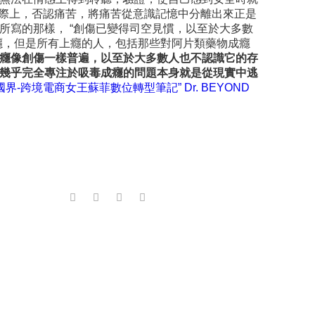
 實際上，否認痛苦，將痛苦從意識記憶中分離出來正是
ne）所寫的那樣， “創傷已變得司空見慣，以至於大多數
癮，但是所有上癮的人，包括那些對阿片類藥物成癮
癮像創傷一樣普遍，以至於大多數人也不認識它的存
幾乎完全專注於吸毒成癮的問題本身就是從現實中逃
國界-跨境電商女王蘇菲數位轉型筆記”
Dr. BEYOND