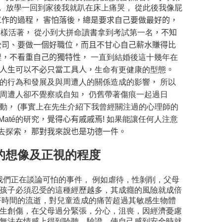
， 放學一回到家後我就趴在床上痛哭， 從此後我像屁
工作的過程，
害怕落後，總是要求自己要做最好的，
一樣活著
，
從小到大拼命讀書拿到考試第一名
，不知
公司、要做一個好職位，而且不甘心自己薪水賺得比
裡
，不看重自己的獨特性，
一直到結婚後這十幾年在
人生可以不必只當工具人，
生命有更健康的型態
。
的行為和發展及與周遭人的關係造成的影響
，
所以
周遭人卻不覺察或自知
，
仍舊帶著傷痕一起過日
動
，
(事實上在先生介紹下我曾經關注過的心理師的
Maté的研究
，覺得心有戚戚焉!
如果能讓任何人注意
去探索
，
那對我來說也是功德一件。
的想像及正視的程度
我們正在談論可怕的事件， 例如虐待，性剝削，父母
，孩子必須忍受的這種經歷越多，其成癮的風險就成倍
著時間的流逝，對兒童造成的痛苦超過其敏感生物體
發生創傷，在父母過分緊張，分心，沮喪，因經濟憂慮
童無法在情感上得到聆聽，驗證，使自己感到安全時就