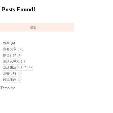
 Posts Found!
類別
創業
(4)
所有文章
(38)
數位行銷
(4)
演講及曝光
(1)
設計生活與工作
(12)
讀書心得
(6)
跨境電商
(5)
 Template