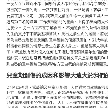
一次ㄅㄆㄇ聽寫小考，同學許多人考100分，我卻考了99分
股被踢了一腳的馬， 一路狂奔往前衝。 一路唸書
、求學、
要贏在別人之前。
所以我35歲之前的生命一方面像工具人
道當第二名的滋味
; 工作要到熱門的產業
、上得了檯面的大
朋友少。
另一方面不甚了解自己
，
不知道自己的熱情在哪
先生的支持下不斷調整和嘗試
，
跳出之前生命的迴圈
，發現
因為自己走過挖掘及面對童年經驗的傷痛及害怕
，
對成年後
我能看出同樣的情形也發生在很多人身上
，
但是當事人和其
子
。
我並沒有因此投入任何志工活動倡導消滅童年創傷的活
粉絲頁
，現在也沒有持續追蹤)
寫這篇文章只是最近看到Dr. 
到自己的童年經驗已經影響各方面自我的突破及成長而願意
兒童期創傷的成因和影響大遠大於我們
Dr. Maté強調
，當談論及
兒童期創傷
，
人們通常自然地假設
死亡，家庭暴力等等。 誠然，正如許多研究所表明的那樣
地增加。 但是，創傷並不僅限於可怕的經歷。 它指的是隨
能夠處理和排出的任何事件。 因此，不僅在壞事發生時會
而困擾， 過於孤獨等無法應對敏感兒童的情感需求時，兒