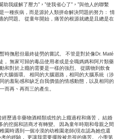
幫
助我緩解了壓力”
，”
使我省心了”
，”
與他人的聯繫
不是一種疾病，而是源於人類拼命解決問題的努力： 情
適的問題。 從童年開始，痛苦的根源就總是且總是在
撫慰但最終徒勞的嘗試。 不管是對於像Dr. Maté
徒， 無家可歸的毒品使用者或是全職媽媽和阿片類藥
動和對於上癮的需要是一樣的強烈。 從購物到飲食
的大腦循環。 相同的大腦迴路，相同的大腦系統（涉
相同的羞恥感和缺乏自我價值的情感動態，以及相同的
而一而再
、
再而三的產生。
也曾經歷過非藥物酒精類或性的上癮過程和痛苦， 結婚
多的挖掘和諮商才有轉變。 因為童年時期和母親之間
稚園時遇到一個冷漠的幼稚園老師(現在認為她也還
小考的經驗， 更讓我需要擺脫被忽視的痛苦。 小學第