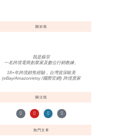
關於我
我是蘇菲
一名跨境電商創業家及數位行銷教練。
18+年跨境銷售經驗，台灣資深歐美
(eBay/Amazon/etsy /國際官網) 跨境賣家
關注我
熱門文章