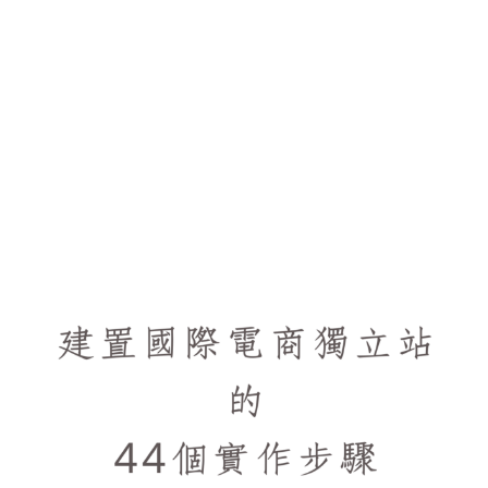
和我的網站美國國慶促銷
July 26, 2021
/
No Comments
王力宏是屬於我輩年輕時早期的奶油小生，是我姐姐的天菜，他的歌有
幾首像”不可能錯過你”、”唯一”我也蠻愛聽的，最近幾年隨他著成為人
夫，不再是我的唯一後很少關注他的動態。 但是力宏最近再次引起我的
注意， 也就是他在中國獻出他的直播處女秀，在直播間一邊刮他一改往
常奶油小生形象的 “山頂洞人” 大鬍子，一邊帶貨賣他的課程的新聞。
Read More